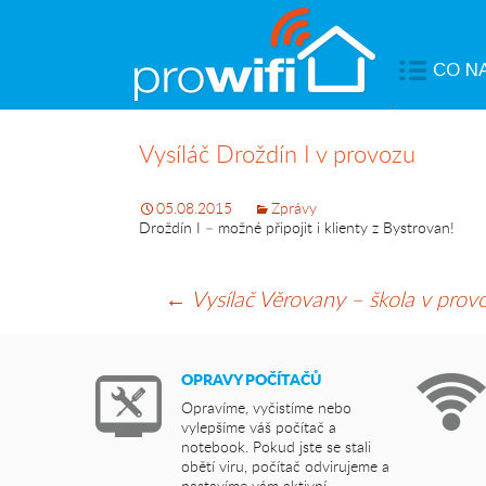
Přejít
CO N
k
obsahu
webu
Připojení
do
Vysíláč Droždín I v provozu
internetu
Internetov
05.08.2015
Zprávy
TV
Droždín I – možné připojit i klienty z Bystrovan!
Optické
sítě
Navigace
←
Vysílač Věrovany – škola v prov
Síťové
služby
pro
Servis
OPRAVY POČÍTAČŮ
počítačů
Opravíme, vyčistíme nebo
příspěvky
vylepšíme váš počítač a
Kariéra
notebook. Pokud jste se stali
obětí viru, počítač odvirujeme a
Důležité
nastavíme vám aktivní