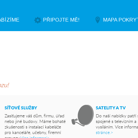
ABÍZÍME
PŘIPOJTE MĚ!
MAPA POKRY
á
ozu!
SÍŤOVÉ SLUŽBY
SATELITY A TV
Zasíťujeme váš dům, firmu, úřad
Do naší nabídky patří 
nebo jiné budovy. Máme bohaté
spojené s televizním a 
zkušenosti s instalací kabeláže
vysíláním. Více inform
pro kanceláře, učebny, firemní
stránce.>
provozy.
Více informaci>