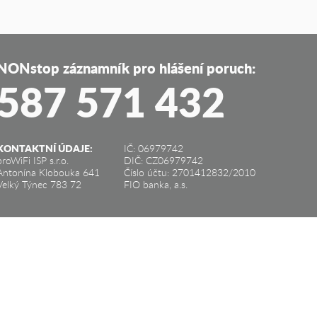
NONstop záznamník pro hlášení poruch:
587 571 432
KONTAKTNÍ ÚDAJE:
IČ: 06979742
proWiFi ISP s.r.o.
DIČ: CZ06979742
Antonína Klobouka 641
Číslo účtu: 2701412832/2010
Velký Týnec 783 72
FIO banka, a.s.