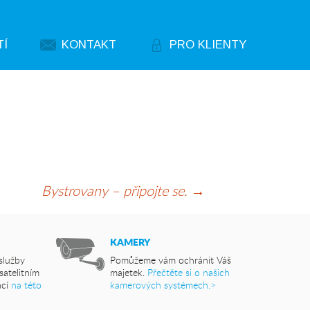
TÍ
KONTAKT
PRO KLIENTY
Bystrovany – připojte se.
→
KAMERY
služby
Pomůžeme vám ochránit Váš
satelitním
majetek.
Přečtěte si o našich
ací
na této
kamerových systémech.>