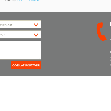
y
rychlost*
ení*