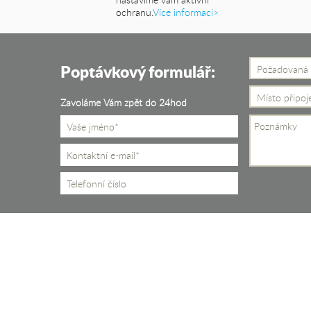
dokument
ochranu.
Více informaci>
Poptávkový formulář:
Požadovaná 
Místo připoj
Zavoláme Vám zpět do 24hod