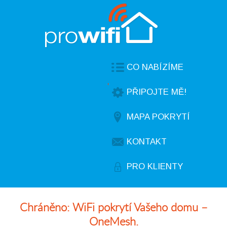
CO NABÍZÍME
PŘIPOJTE MĚ!
Připojení
do
internetu
MAPA POKRYTÍ
Internetová
TV
KONTAKT
Optické
sítě
PRO KLIENTY
Síťové
služby
Chráněno: WiFi pokrytí Vašeho domu –
Servis
OneMesh.
počítačů