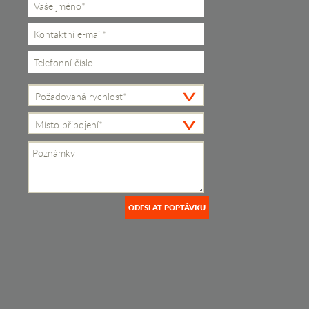
Požadovaná rychlost*
Místo připojení*