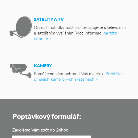
SATELITY A TV
Do naší nabídky patří služby spojené s televizním
a satelitním vysíláním. Více informací
na této
stránce.>
KAMERY
Pomůžeme vám ochránit Váš majetek.
Přečtěte si
o našich kamerových systémech.>
Poptávkový formulář:
Zavoláme Vám zpět do 24hod