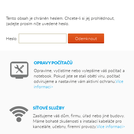
Kariéra
Důležité
Tento obsah je chráněn heslem. Chcete-li si jej prohlédnout,
dokumenty
zadejte prosím níže uvedené heslo.
Heslo:
OPRAVY POČÍTAČŮ
Opravíme, vyčistíme nebo vylepšíme váš počítač a
notebook. Pokud jste se stali obětí viru, počítač
odvirujeme a nastavíme vám aktivní ochranu.
Více
informaci>
SÍŤOVÉ SLUŽBY
Zasíťujeme váš dům, firmu, úřad nebo jiné budovy.
Máme bohaté zkušenosti s instalací kabeláže pro
kanceláře, učebny, firemní provozy.
Více informaci>